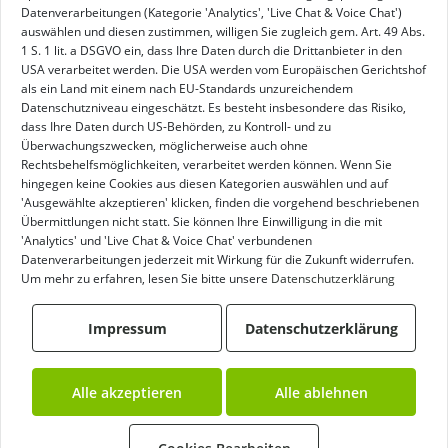
Datenverarbeitungen (Kategorie 'Analytics', 'Live Chat & Voice Chat')
Österreich (2.376m)
auswählen und diesen zustimmen, willigen Sie zugleich gem. Art. 49 Abs.
1 S. 1 lit. a DSGVO ein, dass Ihre Daten durch die Drittanbieter in den
Buchbar von:
USA verarbeitet werden. Die USA werden vom Europäischen Gerichtshof
2026: 19.06.26 - 20.09.26
als ein Land mit einem nach EU-Standards unzureichendem
Datenschutzniveau eingeschätzt. Es besteht insbesondere das Risiko,
Buchen
dass Ihre Daten durch US-Behörden, zu Kontroll- und zu
Überwachungszwecken, möglicherweise auch ohne
Rechtsbehelfsmöglichkeiten, verarbeitet werden können. Wenn Sie
hingegen keine Cookies aus diesen Kategorien auswählen und auf
'Ausgewählte akzeptieren' klicken, finden die vorgehend beschriebenen
Bernhardseck Hütte
Übermittlungen nicht statt. Sie können Ihre Einwilligung in die mit
'Analytics' und 'Live Chat & Voice Chat' verbundenen
Allgäuer Alpen
Datenverarbeitungen jederzeit mit Wirkung für die Zukunft widerrufen.
Österreich (1.812m)
Um mehr zu erfahren, lesen Sie bitte unsere
Datenschutzerklärung
Buchbar von:
Impressum
Datenschutzerklärung
2026: 14.05.26 - 01.11.26
2027: 26.12.26 - 04.04.27
Alle akzeptieren
Alle ablehnen
Buchen