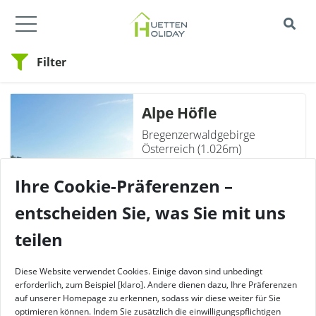
Filter
Alpe Höfle
Bregenzerwaldgebirge
Österreich (1.026m)
Buchbar von:
Ihre Cookie-Präferenzen –
2026: 16.06.26 - 25.10.26
entscheiden Sie, was Sie mit uns
Buchen
teilen
Diese Website verwendet Cookies. Einige davon sind unbedingt
erforderlich, zum Beispiel [klaro]. Andere dienen dazu, Ihre Präferenzen
Ansbacher Hütte
auf unserer Homepage zu erkennen, sodass wir diese weiter für Sie
optimieren können. Indem Sie zusätzlich die einwilligungspflichtigen
Lechtaler Alpen