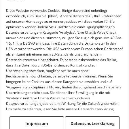
Mit uns liegen Sie
Diese Website verwendet Cookies. Einige davon sind unbedingt
erforderlich, zum Beispiel [klaro]. Andere dienen dazu, Ihre Präferenzen
richtig!
auf unserer Homepage zu erkennen, sodass wir diese weiter für Sie
optimieren können. Indem Sie zusätzlich die einwilligungspflichtigen
Datenverarbeitungen (Kategorie 'Analytics', 'Live Chat & Voice Chat')
auswählen und diesen zustimmen, willigen Sie zugleich gem. Art. 49 Abs.
1 S. 1 lit. a DSGVO ein, dass Ihre Daten durch die Drittanbieter in den
Finden Sie die perfekte Hütte für Ihre Reise
USA verarbeitet werden. Die USA werden vom Europäischen Gerichtshof
als ein Land mit einem nach EU-Standards unzureichendem
Datenschutzniveau eingeschätzt. Es besteht insbesondere das Risiko,
dass Ihre Daten durch US-Behörden, zu Kontroll- und zu
Überwachungszwecken, möglicherweise auch ohne
Rechtsbehelfsmöglichkeiten, verarbeitet werden können. Wenn Sie
hingegen keine Cookies aus diesen Kategorien auswählen und auf
'Ausgewählte akzeptieren' klicken, finden die vorgehend beschriebenen
Übermittlungen nicht statt. Sie können Ihre Einwilligung in die mit
'Analytics' und 'Live Chat & Voice Chat' verbundenen
Datenverarbeitungen jederzeit mit Wirkung für die Zukunft widerrufen.
Um mehr zu erfahren, lesen Sie bitte unsere
Datenschutzerklärung
Impressum
Datenschutzerklärung