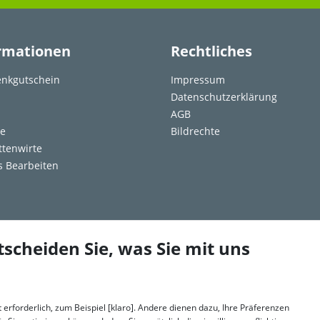
rmationen
Rechtliches
nkgutschein
Impressum
Datenschutzerklärung
AGB
re
Bildrechte
ttenwirte
s Bearbeiten
tscheiden Sie, was Sie mit uns
erforderlich, zum Beispiel [klaro]. Andere dienen dazu, Ihre Präferenzen