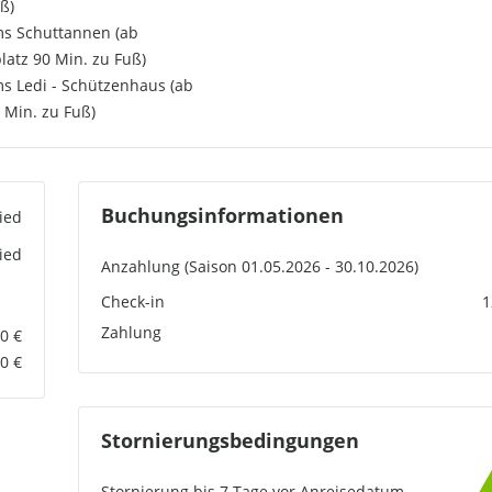
ß)
s Schuttannen (ab
atz 90 Min. zu Fuß)
 Ledi - Schützenhaus (ab
 Min. zu Fuß)
Buchungsinformationen
ied
ied
Anzahlung (Saison
01.05.2026 - 30.10.2026)
Check-in
1
Zahlung
0 €
0 €
Stornierungsbedingungen
Stornierung bis
7
Tage vor Anreisedatum