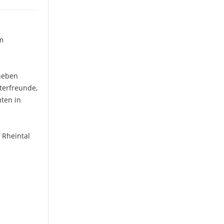
m
 neben
terfreunde,
uten in
 Rheintal