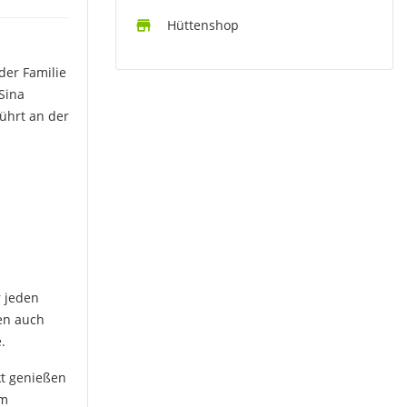
Hüttenshop
der Familie
Sina
ührt an der
r jeden
en auch
.
kt genießen
em