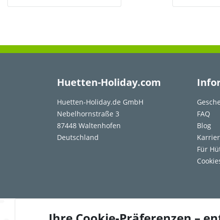
Huetten-Holiday.com
Info
Huetten-Holiday.de GmbH
Gesche
Nebelhornstraße 3
FAQ
87448 Waltenhofen
Blog
Deutschland
Karrie
Für Hü
Cookie
Ihre Cookie-Präferenzen – en