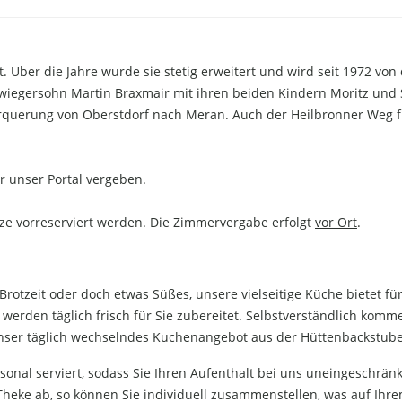
Über die Jahre wurde sie stetig erweitert und wird seit 1972 von 
hwiegersohn Martin Braxmair mit ihren beiden Kindern Moritz und 
überquerung von Oberstdorf nach Meran. Auch der Heilbronner Weg f
 unser Portal vergeben.
ze vorreserviert werden. Die Zimmervergabe erfolgt
vor Ort
.
Brotzeit oder doch etwas Süßes, unsere vielseitige Küche bietet fü
erden täglich frisch für Sie zubereitet. Selbstverständlich komm
e unser täglich wechselndes Kuchenangebot aus der Hüttenbackstube
nal serviert, sodass Sie Ihren Aufenthalt bei uns uneingeschrän
 Theke ab, so können Sie individuell zusammenstellen, was auf Ihr