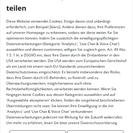
teilen
Diese Website verwendet Cookies. Einige davon sind unbedingt
erforderlich, zum Beispiel [klaro]. Andere dienen dazu, Ihre Präferenzen
auf unserer Homepage zu erkennen, sodass wir diese weiter für Sie
Winklerner Hütte
optimieren können. Indem Sie zusätzlich die einwilligungspflichtigen
Teilen
Datenverarbeitungen (Kategorie 'Analytics', 'Live Chat & Voice Chat')
Schobergruppe - Österreich (1906 m)
auswählen und diesen zustimmen, willigen Sie zugleich gem. Art. 49 Abs.
1 S. 1 lit. a DSGVO ein, dass Ihre Daten durch die Drittanbieter in den
Eingebettet in die hochalpine Landschaft der
USA verarbeitet werden. Die USA werden vom Europäischen Gerichtshof
als ein Land mit einem nach EU-Standards unzureichendem
Schobergruppe
begrüßt die
Winklerner Hütte
ihre
Datenschutzniveau eingeschätzt. Es besteht insbesondere das Risiko,
Gäste auf 1.905 Metern Seehöhe über dem idyllischen
dass Ihre Daten durch US-Behörden, zu Kontroll- und zu
Mölltal
zwischen Kärnten und Osttirol. Als
Überwachungszwecken, möglicherweise auch ohne
traditionsreiche Schutzhütte der Sektion Winklern des
Rechtsbehelfsmöglichkeiten, verarbeitet werden können. Wenn Sie
hingegen keine Cookies aus diesen Kategorien auswählen und auf
Österreichischer Alpenverein
ist sie ein beliebter
'Ausgewählte akzeptieren' klicken, finden die vorgehend beschriebenen
Stützpunkt für Wanderer, Bergsteiger und
Übermittlungen nicht statt. Sie können Ihre Einwilligung in die mit
Naturliebhaber.
'Analytics' und 'Live Chat & Voice Chat' verbundenen
Datenverarbeitungen jederzeit mit Wirkung für die Zukunft widerrufen.
Direkt am bekannten
Wiener Höhenweg
gelegen,
Um mehr zu erfahren, lesen Sie bitte unsere
Datenschutzerklärung
eröffnet die Hütte eindrucksvolle Etappen durch die