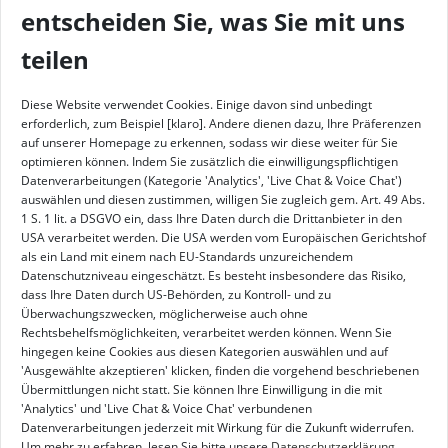
entscheiden Sie, was Sie mit uns
teilen
Diese Website verwendet Cookies. Einige davon sind unbedingt
erforderlich, zum Beispiel [klaro]. Andere dienen dazu, Ihre Präferenzen
Eisseehütte
Teilen
auf unserer Homepage zu erkennen, sodass wir diese weiter für Sie
optimieren können. Indem Sie zusätzlich die einwilligungspflichtigen
Venedigergruppe - Österreich (2521 m)
Datenverarbeitungen (Kategorie 'Analytics', 'Live Chat & Voice Chat')
auswählen und diesen zustimmen, willigen Sie zugleich gem. Art. 49 Abs.
Die
Eisseehütte
ist eine private
Schutzhütte
in
1 S. 1 lit. a DSGVO ein, dass Ihre Daten durch die Drittanbieter in den
der
Venedigergruppe
.
USA verarbeitet werden. Die USA werden vom Europäischen Gerichtshof
als ein Land mit einem nach EU-Standards unzureichendem
Wir haben vom 19.06.2026 bis 27.09.2026 geöffnet!
Datenschutzniveau eingeschätzt. Es besteht insbesondere das Risiko,
dass Ihre Daten durch US-Behörden, zu Kontroll- und zu
Die Hütte befindet sich im oberen Timmeltal in
Überwachungszwecken, möglicherweise auch ohne
der Osttiroler Gemeinde
Rechtsbehelfsmöglichkeiten, verarbeitet werden können. Wenn Sie
hingegen keine Cookies aus diesen Kategorien auswählen und auf
Prägraten auf einer Höhe von 2521 m ü. A. etwas
'Ausgewählte akzeptieren' klicken, finden die vorgehend beschriebenen
außerhalb des Nationalparks Hohe Tauern.
Übermittlungen nicht statt. Sie können Ihre Einwilligung in die mit
'Analytics' und 'Live Chat & Voice Chat' verbundenen
Zu uns kommt man entweder durch das schöne
Datenverarbeitungen jederzeit mit Wirkung für die Zukunft widerrufen.
Timmeltal in Prägraten am Großvenediger (Osttirol)
Um mehr zu erfahren, lesen Sie bitte unsere
Datenschutzerklärung